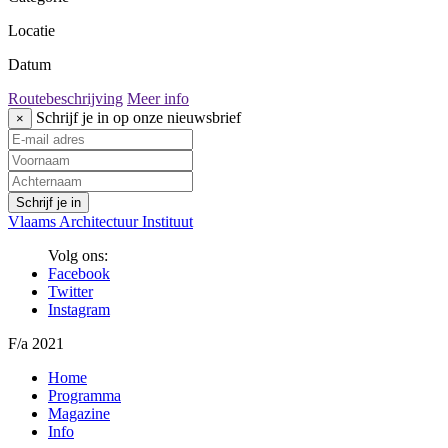
Locatie
Datum
Routebeschrijving
Meer info
Schrijf je in op onze nieuwsbrief
×
Vlaams Architectuur Instituut
Volg ons:
Facebook
Twitter
Instagram
F/a 2021
Home
Programma
Magazine
Info