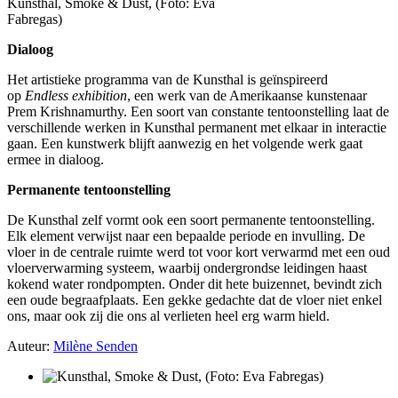
Kunsthal, Smoke & Dust, (Foto: Eva
Fabregas)
Dialoog
Het artistieke programma van de Kunsthal is geïnspireerd
op
Endless exhibition
, een werk van de Amerikaanse kunstenaar
Prem Krishnamurthy. Een soort van constante tentoonstelling laat de
verschillende werken in Kunsthal permanent met elkaar in interactie
gaan. Een kunstwerk blijft aanwezig en het volgende werk gaat
ermee in dialoog.
Permanente tentoonstelling
De Kunsthal zelf vormt ook een soort permanente tentoonstelling.
Elk element verwijst naar een bepaalde periode en invulling.
De
vloer in de centrale ruimte werd tot voor kort verwarmd met een oud
vloerverwarming systeem, waarbij ondergrondse leidingen haast
kokend water rondpompten. Onder dit hete buizennet, bevindt zich
een oude begraafplaats. Een gekke gedachte dat de vloer niet enkel
ons, maar ook zij die ons al verlieten heel erg warm hield.
Auteur
:
Mil
ène
Senden